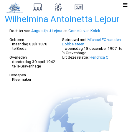
Wilhelmina Antoinetta Lejour
Dochter van
Augustijn J Lejour
en
Cornelia van Kolck
Geboren
Getrouwd met
Michael FC van den
maandag 8 juli 1878
Dobbelsteen
te Breda
woensdag 18 december 1907 te
's-Gravenhage
Overleden
Uit deze relatie:
Hendrica C
donderdag 30 april 1942
te 's-Gravenhage
Beroepen
Kleermaker