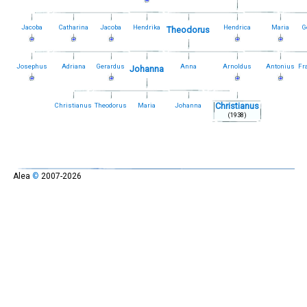
Jacoba
Catharina
Jacoba
Hendrika
Hendrica
Maria
G
Theodorus
Josephus
Adriana
Gerardus
Anna
Arnoldus
Antonius
Fr
Johanna
Christianus
Christianus
Theodorus
Maria
Johanna
(1938)
Alea
©
2007-2026