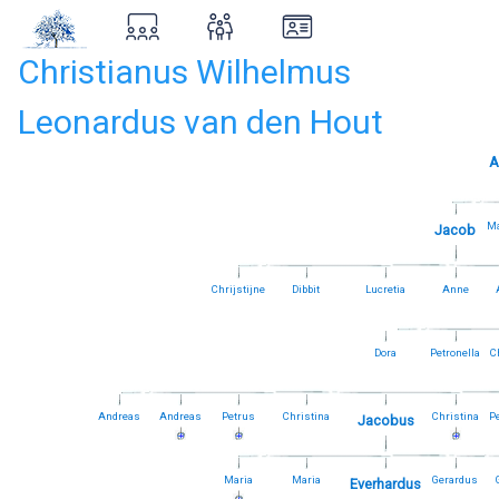
Christianus Wilhelmus
Leonardus van den Hout
A
Ma
Jacob
Chrijstijne
Dibbit
Lucretia
Anne
Dora
Petronella
C
Andreas
Andreas
Petrus
Christina
Christina
Pe
Jacobus
Maria
Maria
Gerardus
Everhardus