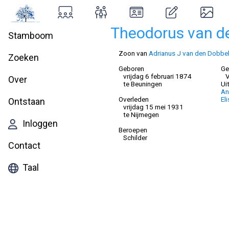
Theodorus van d
Stamboom
Zoon van
Adrianus J van den Dobbe
Zoeken
Geboren
Ge
vrijdag 6 februari 1874
V
Over
te Beuningen
Ui
An
Overleden
El
Ontstaan
vrijdag 15 mei 1931
te Nijmegen
Inloggen
Beroepen
Schilder
Contact
Taal