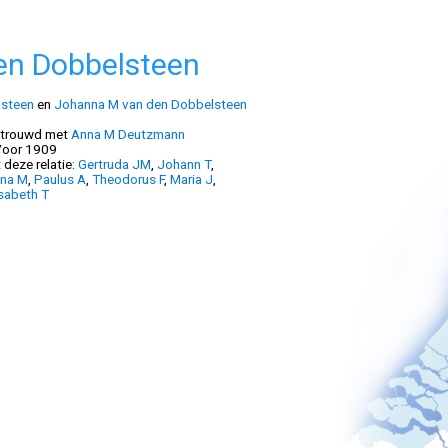
en Dobbelsteen
lsteen
en
Johanna M van den Dobbelsteen
trouwd met
Anna M Deutzmann
oor 1909
t deze relatie:
Gertruda JM
,
Johann T
,
na M
,
Paulus A
,
Theodorus F
,
Maria J
,
isabeth T