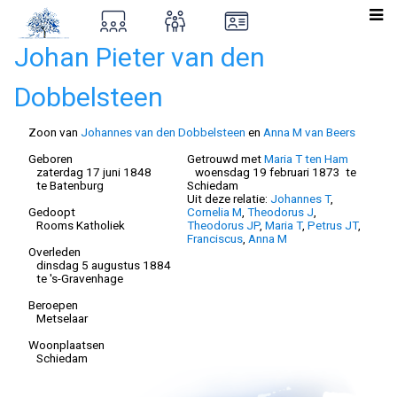
Johan Pieter van den
Dobbelsteen
Zoon van
Johannes van den Dobbelsteen
en
Anna M van Beers
Geboren
Getrouwd met
Maria T ten Ham
zaterdag 17 juni 1848
woensdag 19 februari 1873 te
te Batenburg
Schiedam
Uit deze relatie:
Johannes T
,
Gedoopt
Cornelia M
,
Theodorus J
,
Rooms Katholiek
Theodorus JP
,
Maria T
,
Petrus JT
,
Franciscus
,
Anna M
Overleden
dinsdag 5 augustus 1884
te 's-Gravenhage
Beroepen
Metselaar
Woonplaatsen
Schiedam